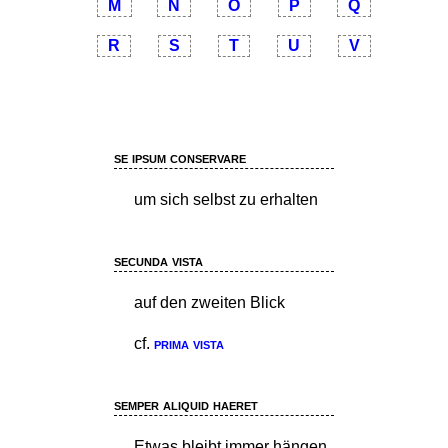
M
N
O
P
Q
R
S
T
U
V
se ipsum conservare
um sich selbst zu erhalten
secunda vista
auf den zweiten Blick
cf.
prima vista
semper aliquid haeret
Etwas bleibt immer hängen.