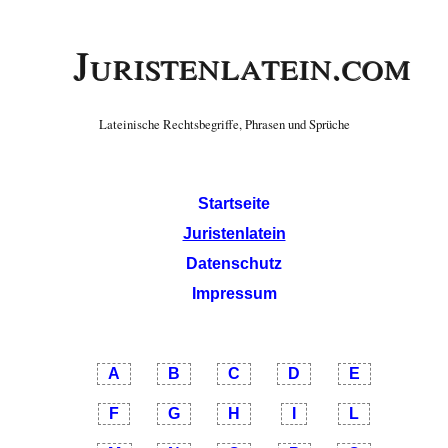
Juristenlatein.com
Lateinische Rechtsbegriffe, Phrasen und Sprüche
Startseite
Juristenlatein
Datenschutz
Impressum
A
B
C
D
E
F
G
H
I
L