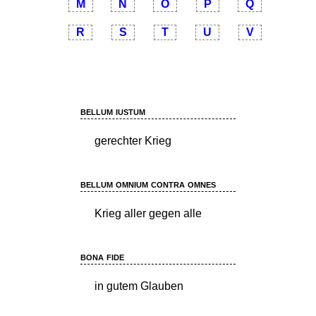
M
N
O
P
Q
R
S
T
U
V
bellum iustum
gerechter Krieg
bellum omnium contra omnes
Krieg aller gegen alle
bona fide
in gutem Glauben