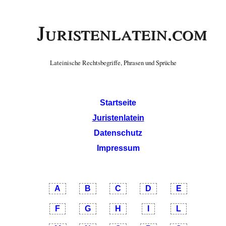
Juristenlatein.com
Lateinische Rechtsbegriffe, Phrasen und Sprüche
Startseite
Juristenlatein
Datenschutz
Impressum
A
B
C
D
E
F
G
H
I
L