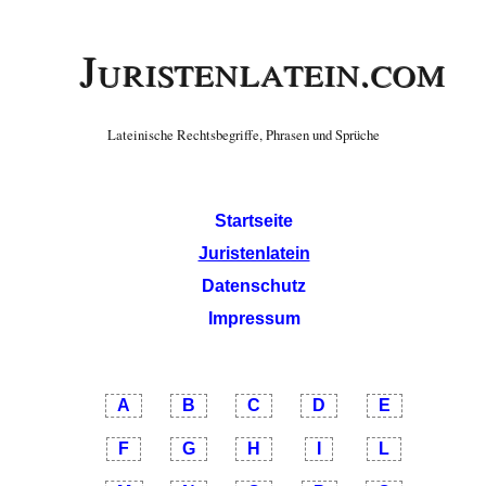
Juristenlatein.com
Lateinische Rechtsbegriffe, Phrasen und Sprüche
Startseite
Juristenlatein
Datenschutz
Impressum
A
B
C
D
E
F
G
H
I
L