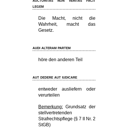
auctoritas non veritas facit
legem
Die Macht, nicht die
Wahrheit, macht das
Gesetz.
audi alteram partem
höre den anderen Teil
aut dedere aut iudicare
entweder ausliefern oder
verurteilen
Bemerkung:
Grundsatz der
stellvertretenden
Strafrechtspflege (§ 7 II Nr. 2
StGB)