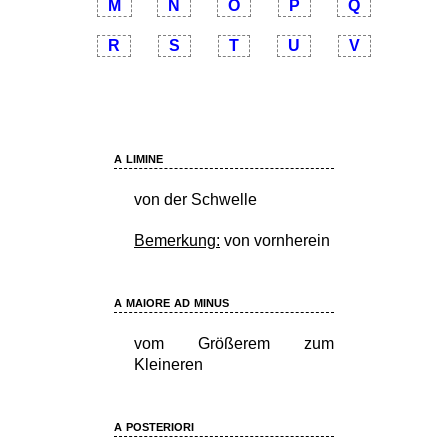
M
N
O
P
Q
R
S
T
U
V
a limine
von der Schwelle
Bemerkung:
von vornherein
a maiore ad minus
vom Größerem zum
Kleineren
a posteriori