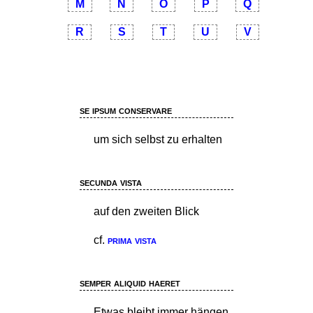
M
N
O
P
Q
R
S
T
U
V
se ipsum conservare
um sich selbst zu erhalten
secunda vista
auf den zweiten Blick
cf.
prima vista
semper aliquid haeret
Etwas bleibt immer hängen.