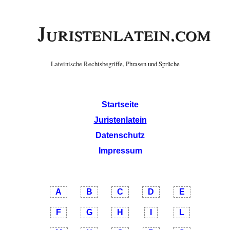
Juristenlatein.com
Lateinische Rechtsbegriffe, Phrasen und Sprüche
Startseite
Juristenlatein
Datenschutz
Impressum
A
B
C
D
E
F
G
H
I
L