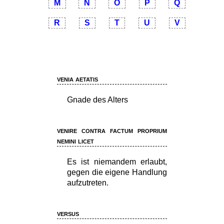
M
N
O
P
Q
R
S
T
U
V
venia aetatis
Gnade des Alters
venire contra factum proprium
nemini licet
Es ist niemandem erlaubt,
gegen die eigene Handlung
aufzutreten.
versus