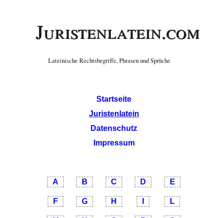
Juristenlatein.com
Lateinische Rechtsbegriffe, Phrasen und Sprüche
Startseite
Juristenlatein
Datenschutz
Impressum
A
B
C
D
E
F
G
H
I
L