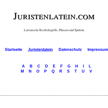
Juristenlatein.com
Lateinische Rechtsbegriffe, Phrasen und Sprüche
Startseite
Juristenlatein
Datenschutz
Impressum
A
B
C
D
E
F
G
H
I
L
M
N
O
P
Q
R
S
T
U
V