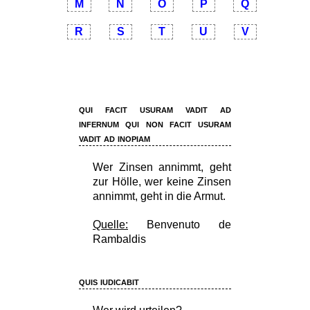
M
N
O
P
Q
R
S
T
U
V
qui facit usuram vadit ad
infernum qui non facit usuram
vadit ad inopiam
Wer Zinsen annimmt, geht
zur Hölle, wer keine Zinsen
annimmt, geht in die Armut.
Quelle:
Benvenuto de
Rambaldis
quis iudicabit