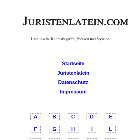
Juristenlatein.com
Lateinische Rechtsbegriffe, Phrasen und Sprüche
Startseite
Juristenlatein
Datenschutz
Impressum
A
B
C
D
E
F
G
H
I
L