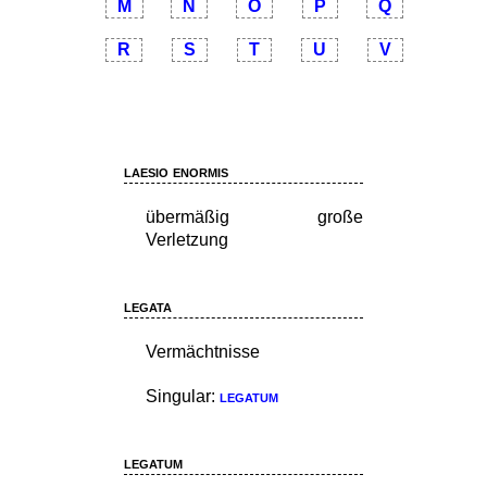
M
N
O
P
Q
R
S
T
U
V
laesio enormis
übermäßig große
Verletzung
legata
Vermächtnisse
Singular:
legatum
legatum