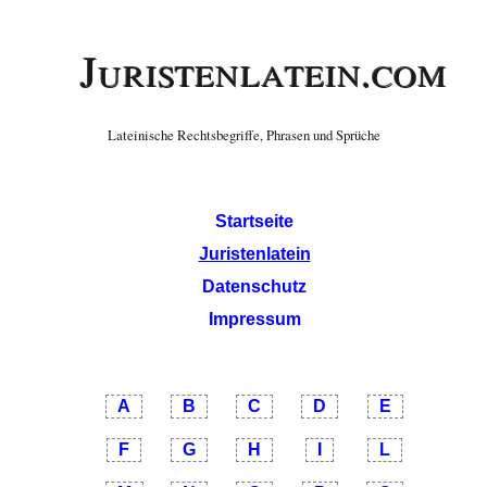
Juristenlatein.com
Lateinische Rechtsbegriffe, Phrasen und Sprüche
Startseite
Juristenlatein
Datenschutz
Impressum
A
B
C
D
E
F
G
H
I
L