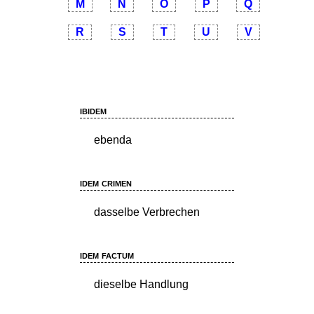
M
N
O
P
Q
R
S
T
U
V
ibidem
ebenda
idem crimen
dasselbe Verbrechen
idem factum
dieselbe Handlung