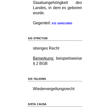
Staatsangehörigkeit des
Landes, in dem es geboren
wurde.
Gegenteil:
ius sanguinis
ius strictum
strenges Recht
Bemerkung:
beispielsweise
§ 2 BGB
ius talionis
Wiedervergeltungsrecht
iusta causa