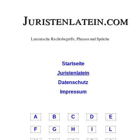
Juristenlatein.com
Lateinische Rechtsbegriffe, Phrasen und Sprüche
Startseite
Juristenlatein
Datenschutz
Impressum
A
B
C
D
E
F
G
H
I
L