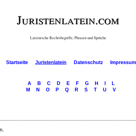
Juristenlatein.com
Lateinische Rechtsbegriffe, Phrasen und Sprüche
Startseite
Juristenlatein
Datenschutz
Impressum
A
B
C
D
E
F
G
H
I
L
M
N
O
P
Q
R
S
T
U
V
n.