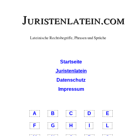
Juristenlatein.com
Lateinische Rechtsbegriffe, Phrasen und Sprüche
Startseite
Juristenlatein
Datenschutz
Impressum
A
B
C
D
E
F
G
H
I
L