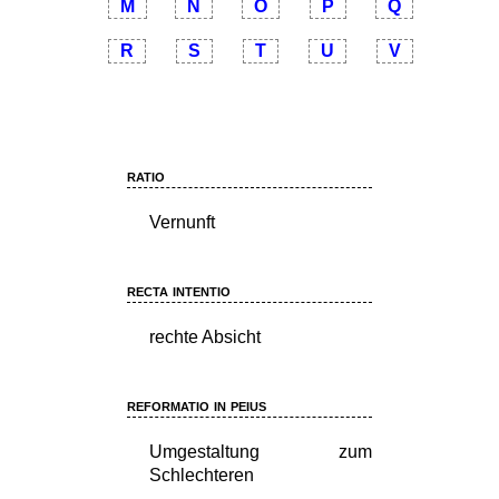
M
N
O
P
Q
R
S
T
U
V
ratio
Vernunft
recta intentio
rechte Absicht
reformatio in peius
Umgestaltung zum
Schlechteren