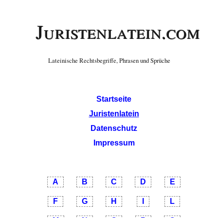
Juristenlatein.com
Lateinische Rechtsbegriffe, Phrasen und Sprüche
Startseite
Juristenlatein
Datenschutz
Impressum
A
B
C
D
E
F
G
H
I
L