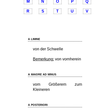
M
N
O
P
Q
R
S
T
U
V
a limine
von der Schwelle
Bemerkung:
von vornherein
a maiore ad minus
vom Größerem zum
Kleineren
a posteriori