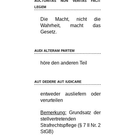
auctoritas non veritas facit
legem
Die Macht, nicht die
Wahrheit, macht das
Gesetz.
audi alteram partem
höre den anderen Teil
aut dedere aut iudicare
entweder ausliefern oder
verurteilen
Bemerkung:
Grundsatz der
stellvertretenden
Strafrechtspflege (§ 7 II Nr. 2
StGB)