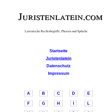
Juristenlatein.com
Lateinische Rechtsbegriffe, Phrasen und Sprüche
Startseite
Juristenlatein
Datenschutz
Impressum
A
B
C
D
E
F
G
H
I
L