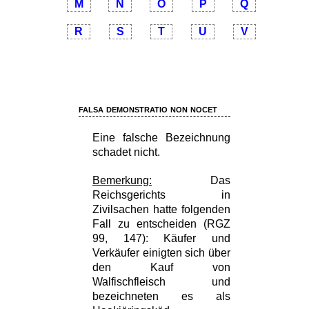
M
N
O
P
Q
R
S
T
U
V
falsa demonstratio non nocet
Eine falsche Bezeichnung
schadet nicht.
Bemerkung:
Das
Reichsgerichts in
Zivilsachen hatte folgenden
Fall zu entscheiden (RGZ
99, 147): Käufer und
Verkäufer einigten sich über
den Kauf von
Walfischfleisch und
bezeichneten es als